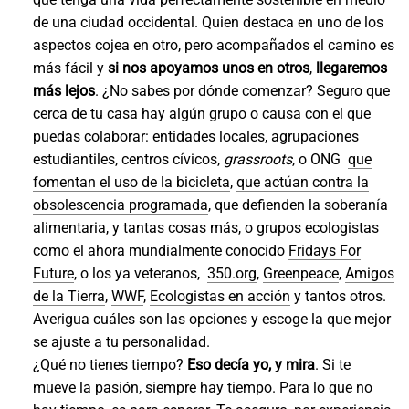
de una ciudad occidental. Quien destaca en uno de los
aspectos cojea en otro, pero acompañados el camino es
más fácil y
si nos apoyamos unos en otros
,
llegaremos
más lejos
. ¿No sabes por dónde comenzar? Seguro que
cerca de tu casa hay algún grupo o causa con el que
puedas colaborar: entidades locales, agrupaciones
estudiantiles, centros cívicos,
grassroots
, o ONG
que
fomentan el uso de la bicicleta
,
que actúan contra la
obsolescencia programada
, que defienden la soberanía
alimentaria, y tantas cosas más, o grupos ecologistas
como el ahora mundialmente conocido
Fridays For
Future
, o los ya veteranos,
350.org
,
Greenpeace
,
Amigos
de la Tierra
,
WWF
,
Ecologistas en acción
y tantos otros.
Averigua cuáles son las opciones y escoge la que mejor
se ajuste a tu personalidad.
¿Qué no tienes tiempo?
Eso decía yo, y mira
. Si te
mueve la pasión, siempre hay tiempo. Para lo que no