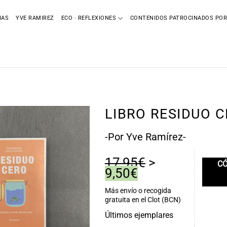
IAS
YVE RAMIREZ
ECO · REFLEXIONES
CONTENIDOS PATROCINADOS POR
LIBRO RESIDUO C
-Por Yve Ramírez-
17,95€
>
C
9,50€
Más envío o recogida
gratuita
en el Clot (BCN)
Últimos ejemplares