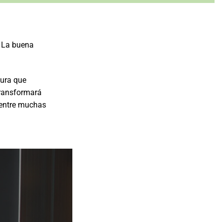
, La buena
sura que
transformará
, entre muchas