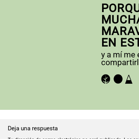
PORQU
MUCH
MARAV
EN ES
y a mí me
compartirl
Deja una respuesta