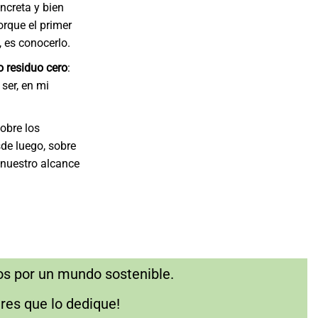
oncreta y bien
orque el primer
 es conocerlo.
o residuo cero
:
ser, en mi
obre los
de luego, sobre
nuestro alcance
os por un mundo sostenible.
res que lo dedique!