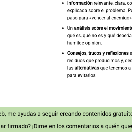
Información
relevante, clara, c
explicada sobre el problema. P
paso para «vencer al enemigo»,
Un
análisis sobre el movimient
qué es, qué no es y qué debería 
humilde opinión.
Consejos, trucos y reflexiones
s
residuos que producimos y, des
las
alternativas
que tenemos a 
para evitarlos.
web, me ayudas a seguir creando contenidos gratuit
ar firmado? ¡Dime en los comentarios a quién quie