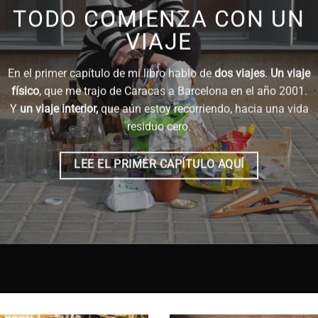
TODO COMIENZA CON UN
VIAJE
En el primer capítulo de mi libro hablo de
dos viajes
.
Un
viaje
físico
, que me trajo de Caracas a Barcelona en el año 2001.
Y
un
viaje interior,
que aún estoy recorriendo, hacia una vida
residuo cero.
LEE EL PRIMER CAPÍTULO AQUÍ