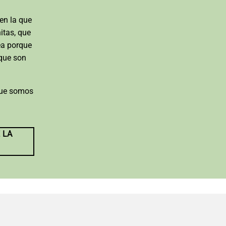
en la que
itas, que
ea porque
rque son
que somos
 LA