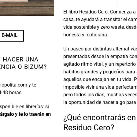
El libro Residuo Cero: Comienza a
casa, te ayudará a transitar el ca
vida sostenible y zero waste, des
honesta y cotidiana.
 E-MAIL
Un paseo por distintas alternativa
presentadas desde la empatía con
S HACER UNA
agitado ritmo vital, y un repertori
NCIA O BIZUM?
hábitos grandes y pequeños para 
aquellos que encajan en tu vida. 
opolita.com
y te
imposible vivir una vida perfectam
4-48 horas.
pero todos los días, muchas veces
la oportunidad de hacer algo para
ponible en librerías: si
árgalo y te lo traerán en
¿Qué encontrarás en e
Residuo Cero?