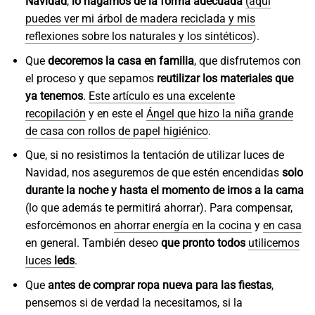
Navidad
,
lo hagamos de la forma adecuada
(
aquí
puedes ver mi árbol de madera reciclada y mis
reflexiones sobre los naturales y los sintéticos
).
Que
decoremos la casa en familia
, que disfrutemos con
el proceso y que sepamos
reutilizar los materiales que
ya tenemos
.
Este artículo es una excelente
recopilación
y en este el
Ángel que hizo la niña grande
de casa con rollos de papel higiénico
.
Que, si no resistimos la tentación de utilizar luces de
Navidad, nos aseguremos de que estén encendidas
solo
durante la noche y hasta el momento de irnos a la cama
(lo que además te permitirá ahorrar). Para compensar,
esforcémonos en
ahorrar energía en la cocina
y
en casa
en general. También deseo
que pronto todos
utilicemos
luces
leds
.
Que
antes de comprar ropa nueva para las fiestas
,
pensemos si de verdad la necesitamos, si la