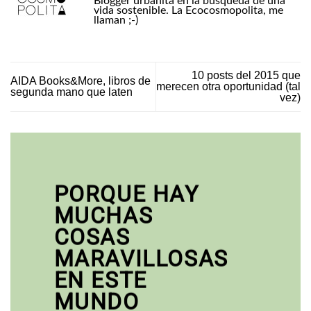
Blogger urbanita en la búsqueda de una
vida sostenible. La Ecocosmopolita, me
llaman ;-)
10 posts del 2015 que
AIDA Books&More, libros de
merecen otra oportunidad (tal
segunda mano que laten
vez)
PORQUE HAY
MUCHAS
COSAS
MARAVILLOSAS
EN ESTE
MUNDO