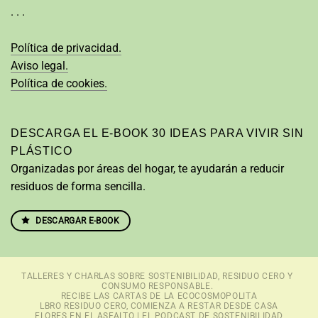
· · ·
Política de privacidad.
Aviso legal.
Política de cookies.
DESCARGA EL E-BOOK 30 IDEAS PARA VIVIR SIN
PLÁSTICO
Organizadas por áreas del hogar, te ayudarán a reducir
residuos de forma sencilla.
DESCARGAR E-BOOK
TALLERES Y CHARLAS SOBRE SOSTENIBILIDAD, RESIDUO CERO Y
CONSUMO RESPONSABLE.
RECIBE LAS CARTAS DE LA ECOCOSMOPOLITA
LBRO RESIDUO CERO, COMIENZA A RESTAR DESDE CASA
FLORES EN EL ASFALTO | EL PODCAST DE SOSTENIBILIDAD