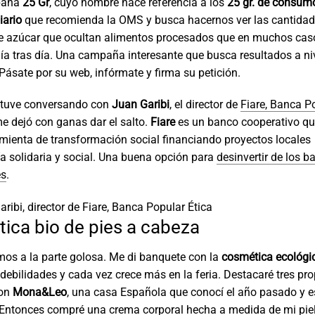
paña
25 Gr
, cuyo nombre hace referencia a los
25 gr. de consu
iario
que recomienda la OMS y busca hacernos ver las cantida
e azúcar que ocultan alimentos procesados que en muchos cas
 tras día. Una campaña interesante que busca resultados a ni
. Pásate por su web, infórmate y firma su petición.
tuve conversando con
Juan Garibi
, el director de
Fiare, Banca P
me dejó con ganas dar el salto.
Fiare
es un banco cooperativo qu
ienta de transformación social financiando proyectos locales
 solidaria y social. Una buena opción para
desinvertir de los 
es
.
ribi, director de Fiare, Banca Popular Ética
ica bio de pies a cabeza
os a la parte golosa. Me di banquete con la
cosmética ecológi
debilidades y cada vez crece más en la feria. Destacaré tres pr
on
Mona&Leo
, una casa Española que conocí el año pasado y e
 Entonces compré una crema corporal hecha a medida de mi piel