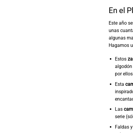
En el P
Este año se
unas cuanta
algunas ma
Hagamos un
Estos
za
algodón 
por ellos
Esta
cami
inspirad
encantad
Las
cami
serie (s
Faldas y