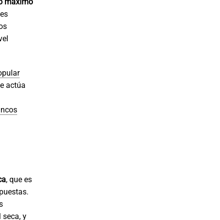
mo máximo
des
os
vel
opular
e actúa
bancos
ca
, que es
opuestas.
s
 seca, y