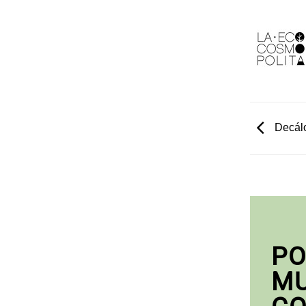
Decálo
PO
M