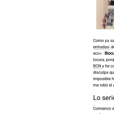
Como ya sa
entradas-
de
eco»:
Biocu
locura, por
BCN
y he c
disculpa qu
imposible h
me robó el 
Lo seri
Comienzo el