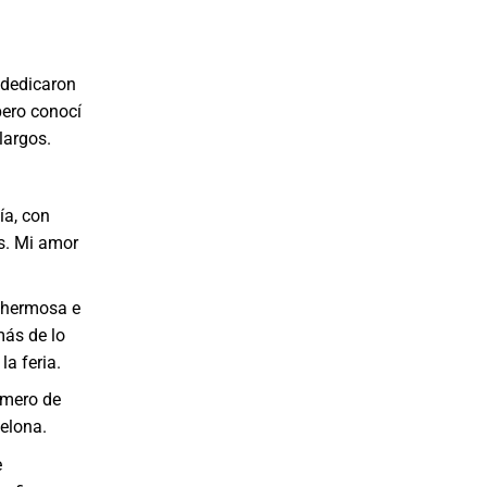
 dedicaron
pero conocí
largos.
ía, con
os. Mi amor
n hermosa e
más de lo
la feria.
úmero de
celona.
e