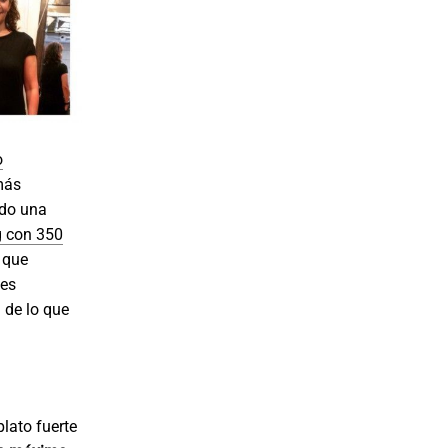
o
más
ido una
 con 350
í que
 es
 de lo que
lato fuerte