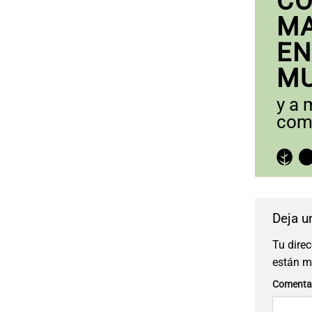
CO
MA
EN
M
y a 
comp
Deja u
Tu direc
están 
Comenta