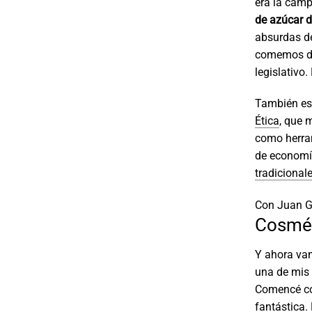
era la cam
de azúcar d
absurdas d
comemos día
legislativo
También es
Ética
, que 
como herram
de economía
tradicional
Con Juan Ga
Cosmét
Y ahora vam
una de mis 
Comencé c
fantástica.