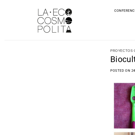
Saltar
al
CONFERENC
contenido
PROYECTOS Q
Biocul
POSTED ON
2