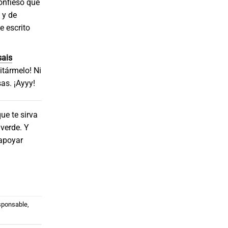
confieso que
 y de
e escrito
ais
tármelo! Ni
as. ¡Ayyy!
ue te sirva
verde. Y
 apoyar
sponsable
,