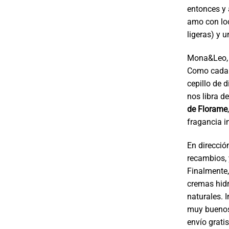
entonces y 
amo con loc
ligeras) y 
Mona&Leo, 
Como cada a
cepillo de 
nos libra de
de Florame
fragancia i
En direcció
recambios, 
Finalmente,
cremas hidr
naturales. 
muy buenos 
envío gratis