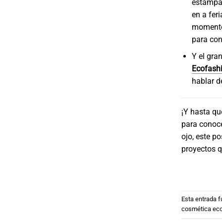
estampad
en a fer
momento 
para con
Y el gra
Ecofash
hablar d
¡Y hasta qu
para conoc
ojo, este p
proyectos q
Esta entrada 
cosmética eco