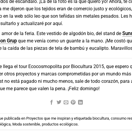
os de escándalo. ¡La de la foto es la que quiero yo! Ahora, te 
ia me dijeron que los tejidos eran de comercio justo y ecológicos,
en la web sólo leo que son teñidas sin metales pesados. Les h
sultarlo y actualizaré por aquí.
n amor de la feria. Este vestido de algodón bio, del stand de
Suns
ion Grup
que me venía como un guante a la mano. ¡Me costó qui
e la caída de las piezas de tela de bambú y eucalipto. Maravillos
e llega el tour Ecocosmopolita por Biocultura 2015, que espero q
er otros proyectos y marcas comprometidas por un mundo más 
ost no está pagado ni mucho menos, sale de todo corazón, para
ue me parece que valen la pena. ¡Feliz domingo!
fue publicada en
Proyectos que me inspiran
y etiquetada
biocultura
,
consumo re
lógica
,
Moda sostenible
,
productos ecológicos
.