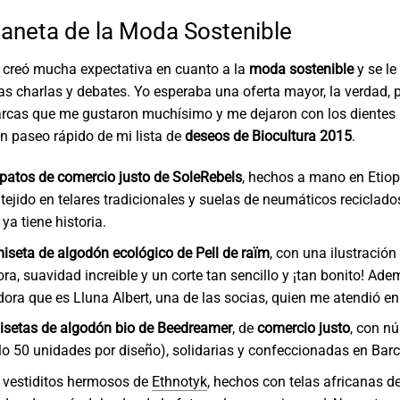
laneta de la Moda Sostenible
 creó mucha expectativa en cuanto a la
moda sostenible
y se le
s charlas y debates. Yo esperaba una oferta mayor, la verdad, 
rcas que me gustaron muchísimo y me dejaron con los dientes 
 paseo rápido de mi lista de
deseos de Biocultura 2015
.
patos de comercio justo de
SoleRebels
, hechos a mano en Etiop
tejido en telares tradicionales y suelas de neumáticos reciclad
 ya tiene historia.
seta de algodón ecológico de Pell de raïm
, con una ilustració
ora, suavidad increible y un corte tan sencillo y ¡tan bonito! Ade
ora que es Lluna Albert, una de las socias, quien me atendió en 
setas de algodón bio de Beedreamer
, de
comercio justo
, con n
ólo 50 unidades por diseño), solidarias y confeccionadas en Bar
 vestiditos hermosos de
Ethnotyk
, hechos con telas africanas d