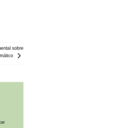
ental sobre
imático
a
cer