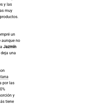
s y las
mas muy
 productos.
ompré un
ue aunque no
ea
Jazmín
y deja una
con
ntana
 por las
00%
sorción y
ás tiene