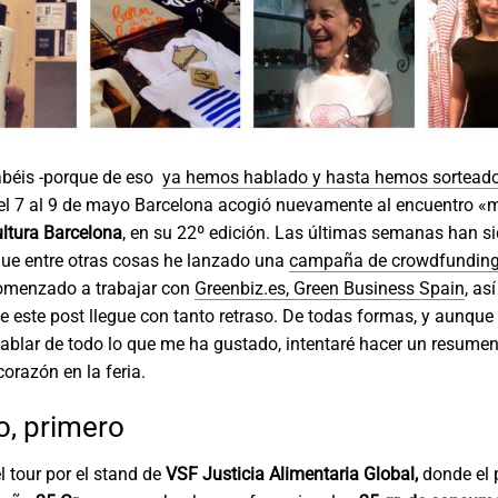
béis -porque de eso
ya hemos hablado y hasta hemos sortead
l 7 al 9 de mayo Barcelona acogió nuevamente al encuentro «
ltura Barcelona
, en su 22º edición. Las últimas semanas han s
que entre otras cosas he lanzado una
campaña de crowdfunding
omenzado a trabajar con
Greenbiz.es, Green Business Spain
, as
e este post llegue con tanto retraso. De todas formas, y aunque
ablar de todo lo que me ha gustado, intentaré hacer un resumen
corazón en la feria.
o, primero
 tour por el stand de
VSF Justicia Alimentaria Global,
donde el p