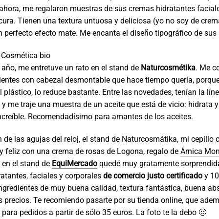
ahora, me regalaron muestras de sus cremas hidratantes faciale
ura. Tienen una textura untuosa y deliciosa (yo no soy de cre
un perfecto efecto mate. Me encanta el diseño tipográfico de sus
Cosmética bio
ño, me entretuve un rato en el stand de
Naturcosmétika
. Me c
dientes con cabezal desmontable que hace tiempo quería, porq
l plástico, lo reduce bastante. Entre las novedades, tenían la lín
, y me traje una muestra de un aceite que está de vicio: hidrata 
ncreíble. Recomendadísimo para amantes de los aceites.
n de las agujas del reloj, el stand de Naturcosmátika, mi cepillo 
y feliz con una crema de rosas de Logona, regalo de
Árnica Mo
 en el stand de
EquiMercado
quedé muy gratamente sorprendida
atantes, faciales y corporales
de comercio justo certificado
y 1
Ingredientes de muy buena calidad, textura fantástica, buena ab
precios. Te recomiendo pasarte por su tienda online, que adem
 para pedidos a partir de sólo 35 euros. La foto te la debo 🙂