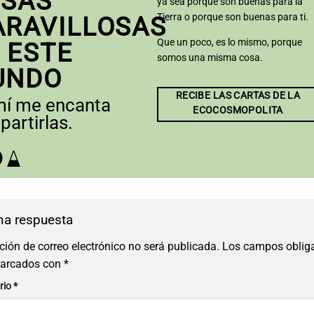
SAS
ya sea porque son buenas para la
Tierra o porque son buenas para ti.
RAVILLOSAS
Que un poco, es lo mismo, porque
 ESTE
somos una misma cosa.
UNDO
RECIBE LAS CARTAS DE LA
mí me encanta
ECOCOSMOPOLITA
artirlas.
na respuesta
ción de correo electrónico no será publicada.
Los campos obliga
marcados con
*
rio
*