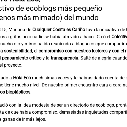
ectivo de ecoblogs más pequeño
menos más mimado) del mundo
2015, Mariana de
Cualquier Cosita es Cariño
tuvo la iniciativa de
s a gritos pero nadie se había atrevido a hacer. Creó el
Colecti
mucho ojo y mimo ha ido reuniendo a blogueros que compartim
la sostenibilidad
, el
compromiso con nuestros lectores y con el
el
pensamiento crítico
y la
transparencia
. Salté de alegría cuan
el proyecto.
nado a
Hola Eco
muchísimas veces y te habrás dado cuenta de 
ue tiene mucho nivel. De nuestro primer encuentro cara a cara n
los bioplásticos
.
ció con la idea modesta de ser un directorio de ecoblogs, pron
ta de que había compromiso, demasiadas inquietudes compart
ganas de ir más lejos.