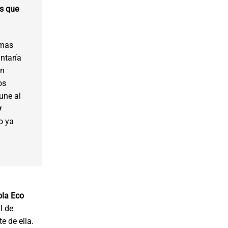
os que
emas
ntaría
ón
os
une al
y
o ya
ola Eco
l de
e de ella.