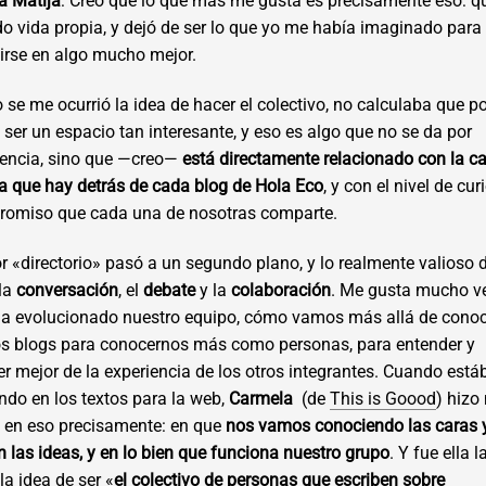
a Matija
: Creo que lo que más me gusta es precisamente eso: q
 vida propia, y dejó de ser lo que yo me había imaginado para
irse en algo mucho mejor.
se me ocurrió la idea de hacer el colectivo, no calculaba que p
a ser un espacio tan interesante, y eso es algo que no se da por
dencia, sino que —creo—
está directamente relacionado con la c
 que hay detrás de cada blog de Hola Eco
, y con el nivel de cu
romiso que cada una de nosotras comparte.
or «directorio» pasó a un segundo plano, y lo realmente valioso
la
conversación
, el
debate
y la
colaboración
. Me gusta mucho v
a evolucionado nuestro equipo, cómo vamos más allá de conoc
os blogs para conocernos más como personas, para entender y
r mejor de la experiencia de los otros integrantes. Cuando est
ndo en los textos para la web,
Carmela
(de
This is Goood
) hiz
s en eso precisamente: en que
nos vamos conociendo las caras 
 las ideas, y en lo bien que funciona nuestro grupo
. Y fue ella 
 la idea de ser «
el colectivo de personas que escriben sobre