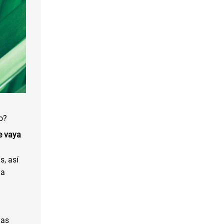
o?
e vaya
, así
la
las