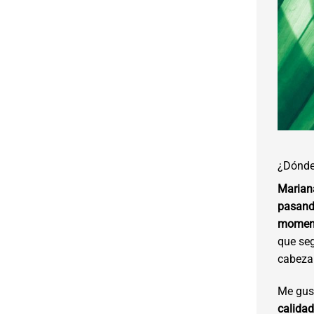
¿Dónde 
Marian
pasand
momen
que seg
cabeza…
Me gust
calidad