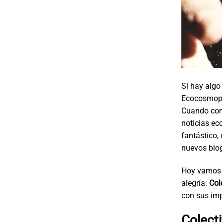
Si hay algo
Ecocosmopo
Cuando come
noticias ec
fantástico,
nuevos blog
Hoy vamos 
alegría:
Col
con sus im
Colect