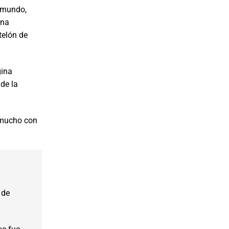
l mundo,
ena
telón de
gina
 de la
o mucho con
 de