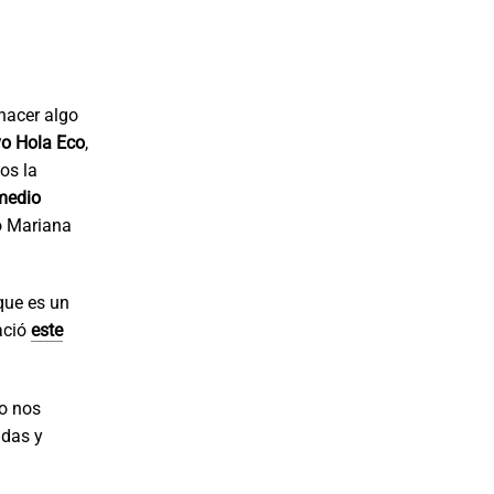
 hacer algo
vo Hola Eco
,
os la
 medio
do Mariana
que es un
ació
este
to nos
idas y