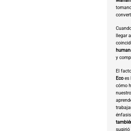
Marian
tomando
convert
Cuando 
llegar 
coinci
humana
y comp
El fact
Eco
es 
cómo h
nuestr
aprende
trabaja
énfasi
también
sugirió