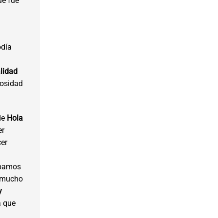
ue fue
odía
alidad
riosidad
 de
Hola
er
er
ábamos
o mucho
y
la que