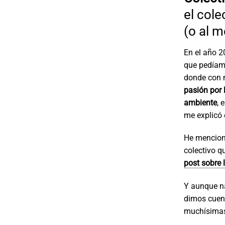
el col
(o al 
En el año 
que pedíamo
donde con 
pasión por 
ambiente
, 
me explicó 
He mencio
colectivo q
post sobre 
Y aunque na
dimos cuen
muchísimas 