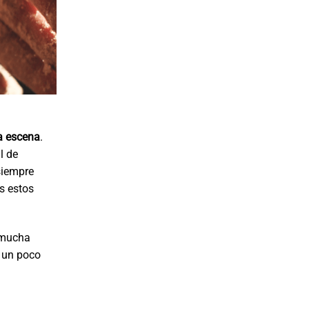
la escena
.
l de
siempre
os estos
 mucha
r un poco