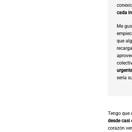
conexi
cada in
Me gus
empiec
que al
recarg
aprovec
colecti
urgente
sería s
Tengo que d
desde casi
corazón ver