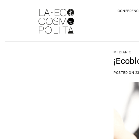
Saltar
al
CONFERENC
contenido
MI DIARIO
¡Ecobl
POSTED ON
2