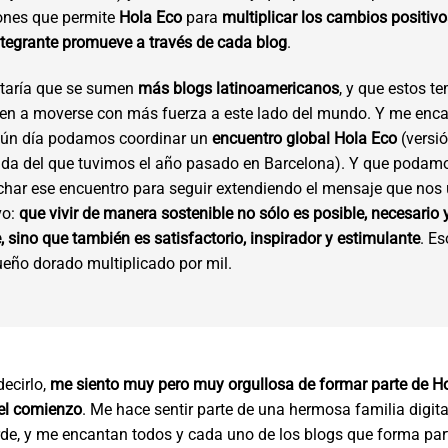
ones que permite
Hola Eco
para
multiplicar los cambios positiv
tegrante promueve a través de cada blog
.
taría que se sumen
más blogs latinoamericanos
, y que estos t
en a moverse con más fuerza a este lado del mundo. Y me enca
gún día podamos coordinar un
encuentro global Hola Eco
(versi
ada del que tuvimos el año pasado en Barcelona). Y que podam
har ese encuentro para seguir extendiendo el mensaje que nos 
vo:
que vivir de manera sostenible no sólo es posible, necesario 
, sino que también es satisfactorio, inspirador y estimulante
. Es
ueño dorado multiplicado por mil.
ecirlo,
me siento muy pero muy orgullosa de formar parte de H
 el comienzo
. Me hace sentir parte de una hermosa familia digita
de, y me encantan todos y cada uno de los blogs que forma part