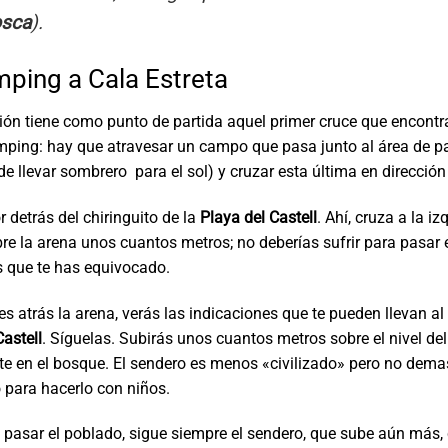
osca
).
mping a Cala Estreta
ión tiene como punto de partida aquel primer cruce que encont
amping: hay que atravesar un campo que pasa junto al área de p
de llevar sombrero para el sol) y cruzar esta última en dirección
r detrás del chiringuito de la
Playa del Castell
. Ahí, cruza a la iz
e la arena unos cuantos metros; no deberías sufrir para pasar 
es que te has equivocado.
s atrás la arena, verás las indicaciones que te pueden llevan a
Castell
. Síguelas. Subirás unos cuantos metros sobre el nivel del
e en el bosque. El sendero es menos «civilizado» pero no dem
para hacerlo con niños.
pasar el poblado, sigue siempre el sendero, que sube aún más, 