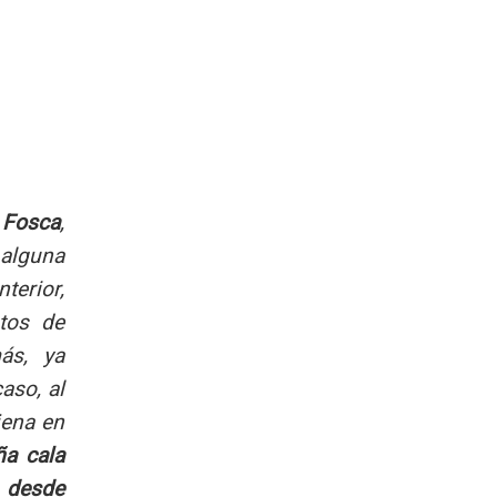
 Fosca
,
 alguna
terior,
tos de
ás, ya
aso, al
jena en
ña cala
 desde