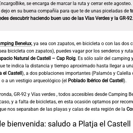
EncargoBike, se encarga de marcar la ruta y cerrar este agosteo.
e dejo en su buena compañía para que te de unas piceladas de
t
des descubrir haciendo buen uso de las Vías Verdes y la GR-92
mping Benelux
, ya sea con zapatos, en bicicleta o con las dos 
sea bicicleta con zapatos), puedes vagar por los senderos y rut
spacio Natural de Castell – Cap Roig
. Es sólo salir del camping 
ue te indica la distancia y tiempo aproximado hasta llegar a u
 el Castell
), a dos poblaciones importantes (Palamós y Calella 
) o a un vestigio arqueológico (el
Poblado Ibérico del Castell
).
onda, GR-92 y Vías verdes , todos accesibles desde Camping B
caso, y a falta de bicicletas, en esta ocasión optamos por recorre
que nos separaban de las playas y calas de esta región de la
Co
de bienvenida: saludo a Platja el Castell