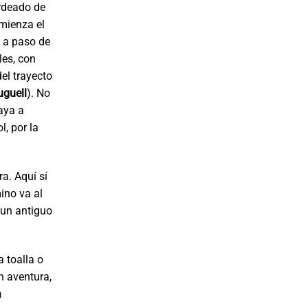
ordeado de
mienza el
 a paso de
les, con
el trayecto
uguell
). No
aya a
l, por la
a. Aquí sí
ino va al
e un antiguo
a toalla o
an aventura,
a