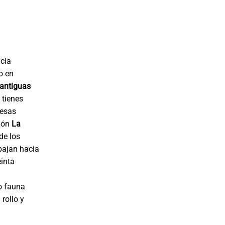
acia
o en
antiguas
 tienes
 esas
ción
La
de los
bajan hacia
einta
o fauna
rollo y