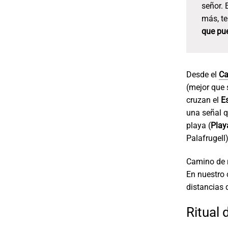
señor. 
más, t
que pue
Desde el
Ca
(mejor que 
cruzan el
E
una señal q
playa (
Playa
Palafrugell
Camino de r
En nuestro 
distancias 
Ritual 