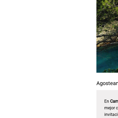
Agostean
En
Cam
mejor c
invitac