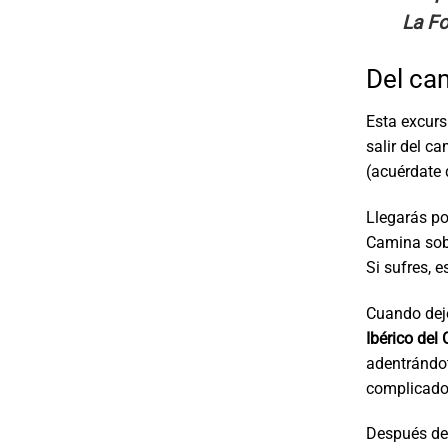
La F
Del ca
Esta excurs
salir del c
(acuérdate 
Llegarás po
Camina sobr
Si sufres, 
Cuando deje
Ibérico del 
adentrándot
complicado 
Después de 