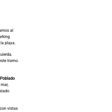
ramos al
arking
 la playa.
quierda.
este tramo.
l
Poblado
 mar,
asiado
con vistas