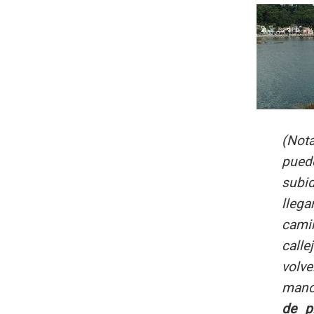
(Not
pued
subi
lleg
cami
calle
volve
man
de p