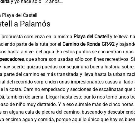
lita
y yo hace sólo 12 años…
a Playa del Castell
stell a Palamós
 propuesta comienza en la misma
Playa del
Castell
y te lleva h
ciendo parte de la ruta por el
Camino de Ronda GR-92
y bajand
os hasta a nivel del agua. En estos puntos se encuentran unas
 pescadores
, que ahora son usadas sólo con fines recreativos. Si
y hay suerte, quizás puedas conseguir una buena historia sobre
ta parte del camino es más transitada y lleva hasta la urbaniza
final del recorrido sorprenden unas impresionantes casas al lado 
de la costa. Camino empedrado y secciones de escalinatas que 
ca
, también de arena. Llegar hasta este punto nos tomó unos tr
aso de niño muy distraído. Y a eso súmale más de cinco horas
s en alguna cala de piedra del camino, buscando y descubriend
va encima agua y comida, porque aquí lo único que hay es buen 