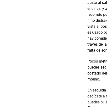
Justo al sa
encinas, y 
recorrido p
niño distra
vista al bo
es usado po
hay complic
través de l
falta de so
Pocos metro
puedes segu
costado del
molino.
En seguida s
dedícate a r
puedes pill