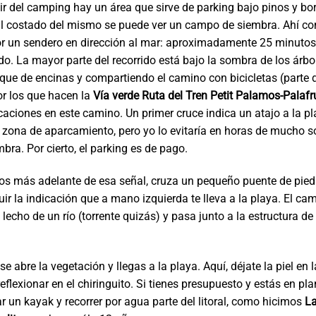
lir del camping hay un área que sirve de parking bajo pinos y b
al costado del mismo se puede ver un campo de siembra. Ahí co
or un sendero en dirección al mar: aproximadamente 25 minutos
ído. La mayor parte del recorrido está bajo la sombra de los árbo
sque de encinas y compartiendo el camino con bicicletas (parte d
r los que hacen la
Vía verde Ruta del Tren Petit Palamos-Palafr
aciones en este camino. Un primer cruce indica un atajo a la pl
a zona de aparcamiento, pero yo lo evitaría en horas de mucho so
mbra. Por cierto, el parking es de pago.
s más adelante de esa señal, cruza un pequeño puente de piedr
ir la indicación que a mano izquierda te lleva a la playa. El cam
 lecho de un río (torrente quizás) y pasa junto a la estructura d
e abre la vegetación y llegas a la playa. Aquí, déjate la piel en l
eflexionar en el chiringuito. Si tienes presupuesto y estás en pl
ar un kayak y recorrer por agua parte del litoral, como hicimos
L