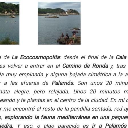
a de
La Ecocosmopolita
: desde el final de la
Cala
es volver a entrar en el
Camino de
Ronda
y, tras
da muy empinada y alguna bajada simétrica a la an
ar a las afueras de
Palamós
. Son unos 20 minu
nata alegre, pero relajada. Unos 20 minutos m
jeando y te plantas en el centro de la ciudad. En mi c
r me encontré al resto de la pandilla sentada, red a
o,
explorando la fauna mediterránea en una peque
iedra
. Y eso, o algo parecido es
ir a Palamós