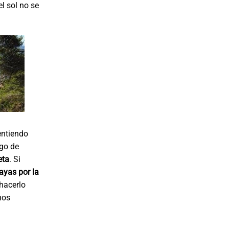
l sol no se
entiendo
sgo de
eta
. Si
ayas por la
hacerlo
nos