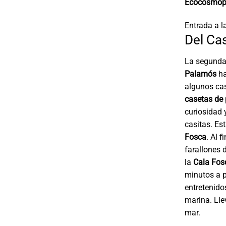
Ecocosmopo
Entrada a l
Del Ca
La segunda
Palamós
ha
algunos cas
casetas de
curiosidad 
casitas. Es
Fosca
. Al 
farallones 
la
Cala Fos
minutos a p
entretenido
marina. Lle
mar.