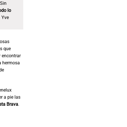
 Sin
odo lo
. Yve
cosas
as que
y encontrar
na hermosa
de
enelux
r a pie las
sta Brava
.