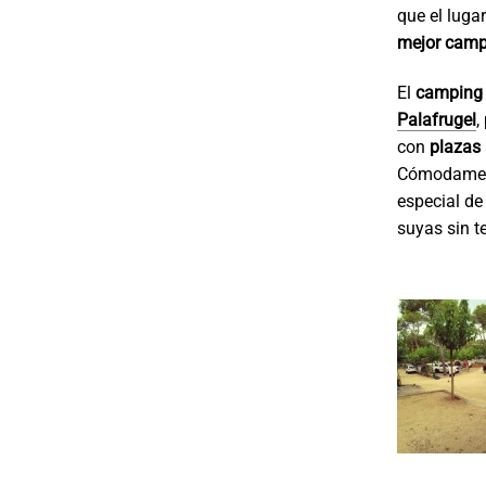
que el luga
mejor camp
El
camping
Palafrugel
,
con
plazas
Cómodamente
especial de
suyas sin t