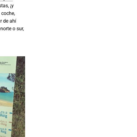
tas, ¡y
l coche,
r de ahí
norte o sur,