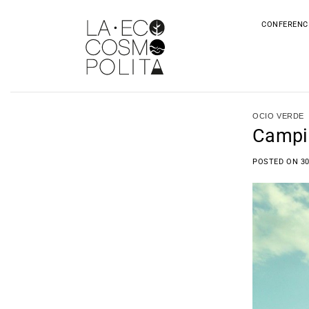
Saltar
al
CONFERENC
contenido
OCIO VERDE
Campin
POSTED ON
3