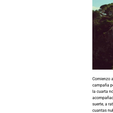
Comienzo a 
campaña po
la cuarta n
acompañado
suerte, a r
cuantas nub