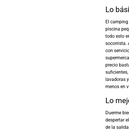
Lo bás
El camping 
piscina peq
todo esto e
socorrista.
con servici
supermercad
precio bast
suficientes
lavadoras y
menos en ve
Lo mej
Duerme bien
despertar e
de la salid