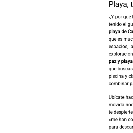
Playa, 
¿Y por qué 
tenido el g
playa de C
que es much
espacios, l
exploracion
paz y playa
que buscas
piscina y c
combinar pa
Ubícate hac
movida noct
te despier
«me han co
para descan