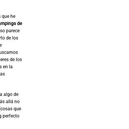
s que he
ampings de
so parece
rto de los
e
 buscamos
 eres de los
 en la
eas
a algo de
ás allá no
 (cosas que
g perfecto