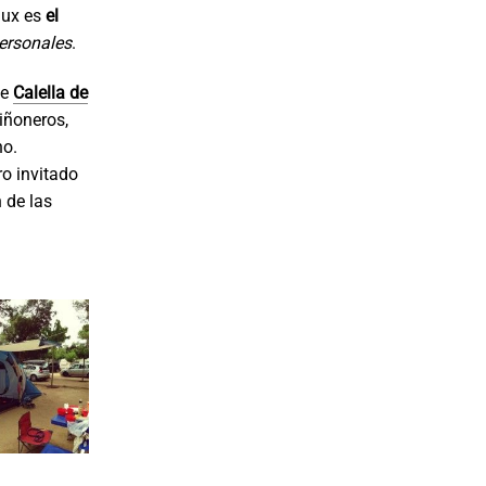
lux es
el
personales
.
de
Calella de
iñoneros,
no.
o invitado
 de las