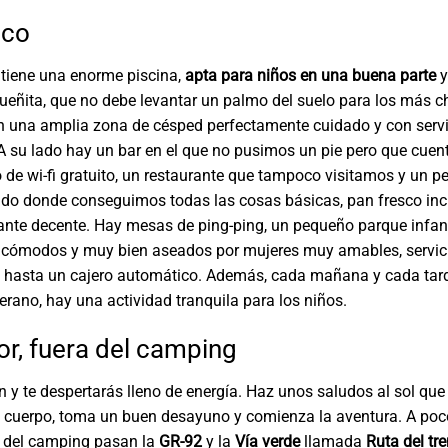
ico
tiene una enorme piscina,
apta para niños en una buena parte
y
ueñita, que no debe levantar un palmo del suelo para los más ch
n una amplia zona de césped perfectamente cuidado y con servi
 A su lado hay un bar en el que no pusimos un pie pero que cuen
o de wi-fi gratuito, un restaurante que tampoco visitamos y un 
o donde conseguimos todas las cosas básicas, pan fresco incl
ante decente. Hay mesas de ping-ping, un pequeño parque infant
, cómodos y muy bien aseados por mujeres muy amables, servic
 hasta un cajero automático. Además, cada mañana y cada tard
rano, hay una actividad tranquila para los niños.
or, fuera del camping
 y te despertarás lleno de energía. Haz unos saludos al sol qu
l cuerpo, toma un buen desayuno y comienza la aventura. A po
a del camping pasan la
GR-92
y la
Vía verde
llamada
Ruta del tre