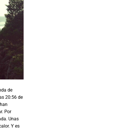
enda de
as 20:56 de
 han
r. Por
nada. Unas
alor. Y es