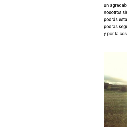
un agradabl
nosotros si
podrás estar
podrás segu
y por la cost