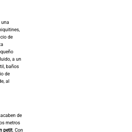
 una
iquitines,
cio de
ta
pequeño
uido, a un
il, baños
io de
e, al
e acaben de
cos metros
n petit
. Con