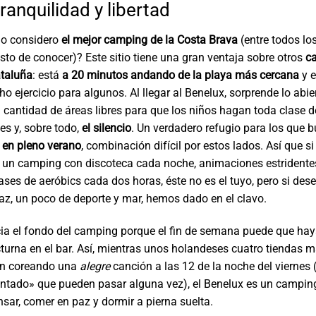
tranquilidad y libertad
lo considero
el mejor camping de la Costa Brava
(entre todos lo
usto de conocer)? Este sitio tiene una gran ventaja sobre otros
c
ataluña
: está
a 20 minutos andando de la playa más cercana
y e
o ejercicio para algunos. Al llegar al Benelux, sorprende lo abie
a cantidad de áreas libres para que los niños hagan toda clase d
es y, sobre todo,
el silencio
. Un verdadero refugio para los que
 en pleno verano
, combinación difícil por estos lados. Así que si
 un camping con discoteca cada noche, animaciones estridentes
lases de aeróbics cada dos horas, éste no es el tuyo, pero si des
z, un poco de deporte y mar, hemos dado en el clavo.
ia el fondo del camping porque el fin de semana puede que hay
urna en el bar. Así, mientras unos holandeses cuatro tiendas m
ten coreando una
alegre
canción a las 12 de la noche del viernes
ntado» que pueden pasar alguna vez), el Benelux es un campin
sar, comer en paz y dormir a pierna suelta.