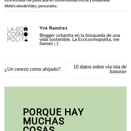
Esta entrada fue publicada en
Sostenibilidad social
y etiquetada
#MiércolesdeVídeo
,
personales
.
Yve Ramírez
Blogger urbanita en la búsqueda de una
vida sostenible. La Ecocosmopolita, me
llaman ;-)
10 datos sobre «la isla de
¿Un cerezo como ahijado?
basura»
PORQUE HAY
MUCHAS
COSAS