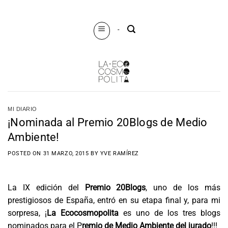
Saltar
al
-
contenido
MI DIARIO
¡Nominada al Premio 20Blogs de Medio
Ambiente!
POSTED ON
31 MARZO, 2015
BY
YVE RAMÍREZ
La IX edición del
Premio 20Blogs
, uno de los más
prestigiosos de España, entró en su etapa final y, para mi
sorpresa, ¡
La Ecocosmopolita
es uno de los tres blogs
nominados para el P
remio de Medio Ambiente del jurado
!!!