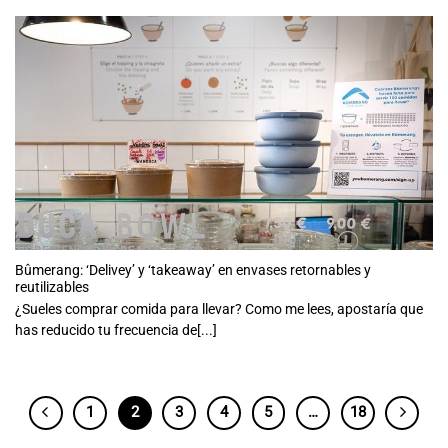
Bûmerang: ‘Delivey’ y ‘takeaway’ en envases retornables y
reutilizables
¿Sueles comprar comida para llevar? Como me lees, apostaría que
has reducido tu frecuencia de[...]
1
2
3
4
5
…
18