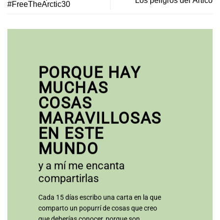
Los peligros del Ártico
#FreeTheArctic30
PORQUE HAY
MUCHAS
COSAS
MARAVILLOSAS
EN ESTE
MUNDO
y a mí me encanta
compartirlas
Cada 15 días escribo una carta en la que
comparto un popurrí de cosas que creo
que deberías conocer, porque son